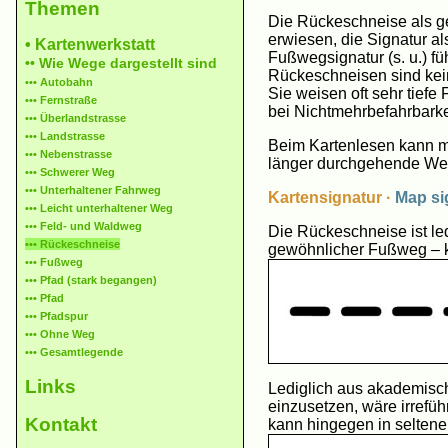
The­men
Die Rückeschneise als ge
erwiesen, die Signatur 
• Karten­werk­statt
Fußwegsignatur (s. u.) fü
•• Wie Wege dar­ge­stellt sind
Rückeschneisen sind kei
••• Auto­bahn
Sie weisen oft sehr tief
••• Fern­straße
bei Nichtmehrbefahrbarke
••• Über­land­strasse
••• Land­strasse
Beim Kartenlesen kann m
••• Neben­strasse
länger durchgehende Weg
••• Schwe­rer Weg
••• Unter­hal­tener Fahr­weg
Kartensignatur ·
Map si
••• Leicht unter­hal­tener Weg
••• Feld- und Wald­weg
Die Rückeschneise ist led
••• Rücke­schneise
gewöhnlicher Fußweg – kur
••• Fuß­weg
••• Pfad (stark be­gan­gen)
••• Pfad
••• Pfad­spur
••• Ohne Weg
••• Gesamt­legende
Links
Lediglich aus akademisch
einzusetzen, wäre irrefü
Kontakt
kann hingegen in seltene