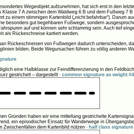
sondertes Wegeobjekt aufzunehmen, hat sich erst in den letzten
als Klasse 7 A zwischen dem Waldweg 6 B und dem Fußweg 7 B e
hrt zu einem stimmigen Kartenbild („nicht befahrbar“). Darum a
ne besonders gut begehbaren Fußwege, sondern ausgesprochen 
e Fahrspuren auf und können sehr schlammig sein. Auch tief ei
it als Rückeschneise kartiert werden.
an Rückeschneisen von Fußwegen dadurch unterscheiden, dass
linien bilden. Beide Wegursachen führen zu völlig anderen We
gnature
iglich eine Halbklasse zur Feindifferenzierung in den Feldbüche
z gestrichelt – dargestellt ·
common signature as weight #4
en Gründen haben wir eine mittellang gestrichelte Kartensign
hrend, ein episodischer Einsatz für Wanderwege in Übergangsb
n Zwischenfällen dem Kartenbild nützen ·
half class signatur