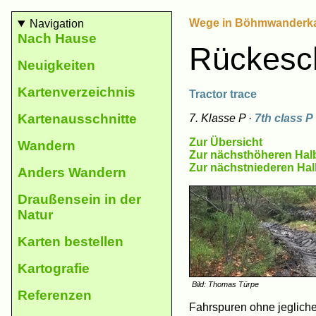
Wege in Böhmwanderkar
Navigation
Nach Hause
Rückesc
Neu­ig­keiten
Karten­ver­zeich­nis
Tractor trace
Karten­aus­schnit­te
7. Klasse P ·
7th class P
Zur Übersicht
Wan­dern
Zur nächsthöheren Hal
Zur nächstniederen Ha
Anders Wan­dern
Drau­ßen­sein in der
Natur
Kar­ten be­stel­len
Karto­gra­fie
Bild: Thomas Türpe
Refe­ren­zen
Fahrspuren ohne jegliche