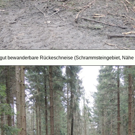
 gut bewanderbare Rückeschneise (Schrammsteingebiet, Nähe