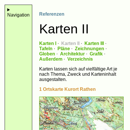
Referenzen
Navigation
Karten II
Karten I
·
Karten II
·
Karten III
·
Tafeln
·
Pläne
·
Zeichnungen
·
Globen
·
Architektur
·
Grafik
·
Außerdem
·
Verzeichnis
Karten lassen sich auf vielfältige Art je
nach Thema, Zweck und Karteninhalt
ausgestalten.
1 Ortskarte Kurort Rathen